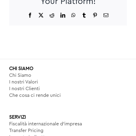
Your Platform!
Facebook
X
Reddit
LinkedIn
WhatsApp
Tumblr
Pinterest
Email
CHI SIAMO
Chi Siamo
I nostri Valori
I nostri Clienti
Che cosa ci rende unici
SERVIZI
Fiscalità internazionale d’impresa
Transfer Pricing