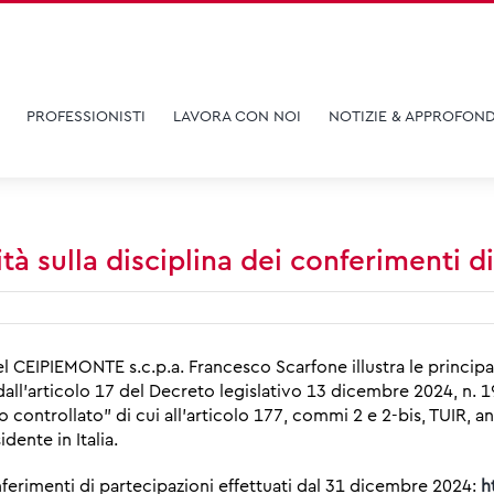
PROFESSIONISTI
LAVORA CON NOI
NOTIZIE & APPROFOND
tà sulla disciplina dei conferimenti d
 CEIPIEMONTE s.c.p.a. Francesco Scarfone illustra le principali
all’articolo 17 del Decreto legislativo 13 dicembre 2024, n. 19
zo controllato” di cui all’articolo 177, commi 2 e 2-bis, TUIR, a
dente in Italia.
onferimenti di partecipazioni effettuati dal 31 dicembre 2024:
h