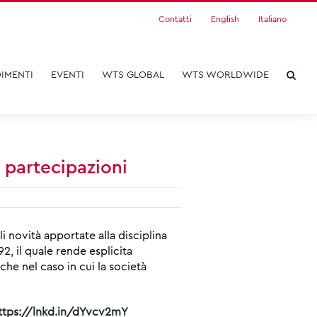
Contatti
English
Italiano
IMENTI
EVENTI
WTS GLOBAL
WTS WORLDWIDE
i partecipazioni
 novità apportate alla disciplina
2, il quale rende esplicita
nche nel caso in cui la società
ttps://lnkd.in/dYvcv2mY