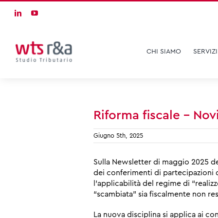
Skip
LinkedIn
YouTube
to
content
CHI SIAMO
SERVIZI
Riforma fiscale – Novi
Giugno 5th, 2025
Sulla Newsletter di maggio 2025 del
dei conferimenti di partecipazioni d
l’applicabilità del regime di “realiz
“scambiata” sia fiscalmente non resi
La nuova disciplina si applica ai c