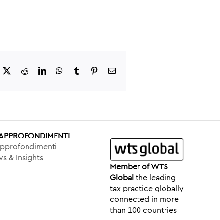
acebook
X
Reddit
LinkedIn
WhatsApp
Tumblr
Pinterest
Email
& APPROFONDIMENTI
Approfondimenti
s & Insights
Member of WTS
Global
the leading
tax practice globally
connected in more
than 100 countries