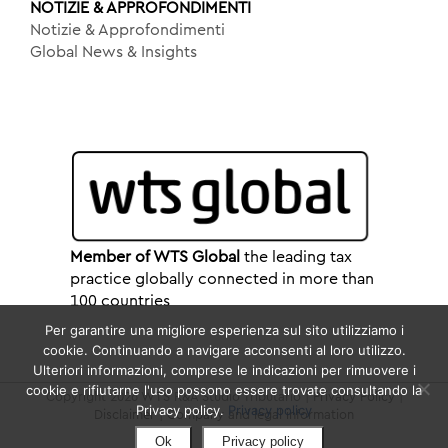
NOTIZIE & APPROFONDIMENTI
Notizie & Approfondimenti
Global News & Insights
Member of WTS Global
the leading tax
practice globally connected in more than
100 countries
Per garantire una migliore esperienza sul sito utilizziamo i
cookie. Continuando a navigare acconsenti al loro utilizzo.
Ulteriori informazioni, comprese le indicazioni per rimuovere i
cookie e rifiutarne l'uso possono essere trovate consultando la
Copyright 2026 WTS R&A Studio Tributario |
Privacy Policy
|
Privacy policy.
Privacy policy
Disclaimer
|
Company and legal information
Ok
Privacy policy