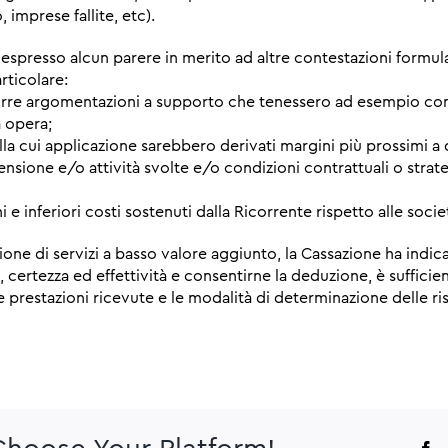
o, imprese fallite, etc).
, espresso alcun parere in merito ad altre contestazioni formul
articolare:
durre argomentazioni a supporto che tenessero ad esempio cont
a opera;
lla cui applicazione sarebbero derivati margini più prossimi a qu
mensione e/o attività svolte e/o condizioni contrattuali o str
i e inferiori costi sostenuti dalla Ricorrente rispetto alle soci
zione di servizi a basso valore aggiunto, la Cassazione ha indica
 certezza ed effettività e consentirne la deduzione, è sufficien
le prestazioni ricevute e le modalità di determinazione delle r