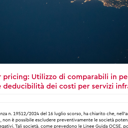
pricing: Utilizzo di comparabili in pe
deducibilità dei costi per servizi in
nza n. 19512/2024 del 16 luglio scorso, ha chiarito che, nell’a
s, non è possibile escludere preventivamente le società pote
ti negativi. Tali società, come prevedono le Linee Guida OCSE, 