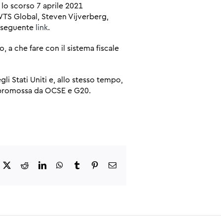
o lo scorso 7 aprile 2021
 WTS Global, Steven Vijverberg,
al seguente
link
.
, a che fare con il sistema fiscale
li Stati Uniti e, allo stesso tempo,
) promossa da OCSE e G20.
acebook
X
Reddit
LinkedIn
WhatsApp
Tumblr
Pinterest
Email