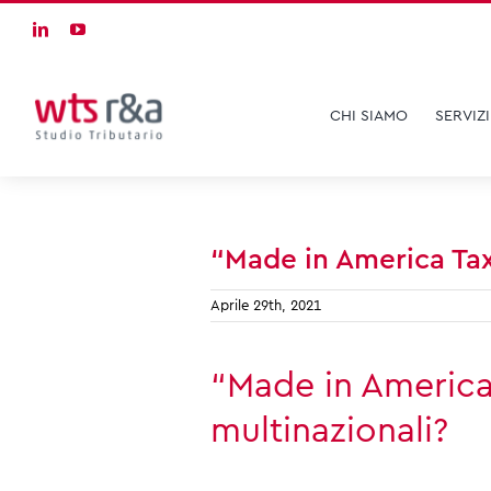
Skip
LinkedIn
YouTube
to
content
CHI SIAMO
SERVIZI
“Made in America Tax 
Aprile 29th, 2021
“Made in America 
multinazionali?